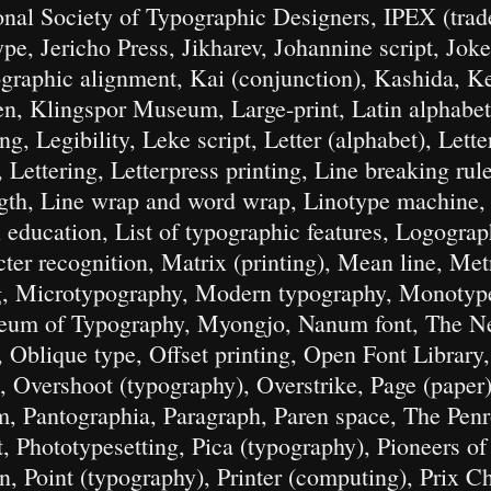
ional Society of Typographic Designers, IPEX (tra
c type, Jericho Press, Jikharev, Johannine script, Jo
graphic alignment, Kai (conjunction), Kashida, Ke
n, Klingspor Museum, Large-print, Latin alphabet
g, Legibility, Leke script, Letter (alphabet), Letter
 Lettering, Letterpress printing, Line breaking rul
gth, Line wrap and word wrap, Linotype machine, L
 education, List of typographic features, Logograp
ter recognition, Matrix (printing), Mean line, Met
ng, Microtypography, Modern typography, Monotype
eum of Typography, Myongjo, Nanum font, The N
Oblique type, Offset printing, Open Font Library
, Overshoot (typography), Overstrike, Page (paper)
, Pantographia, Paragraph, Paren space, The Pen
, Phototypesetting, Pica (typography), Pioneers o
, Point (typography), Printer (computing), Prix Ch