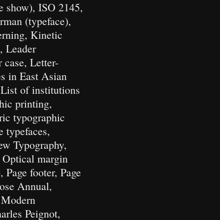
de show), ISO 2145,
kerman (typeface),
rning, Kinetic
, Leader
 case, Letter-
es in East Asian
ist of institutions
hic printing,
ric typographic
 typefaces,
ew Typography,
, Optical margin
, Page footer, Page
rose Annual,
f Modern
arles Peignot,