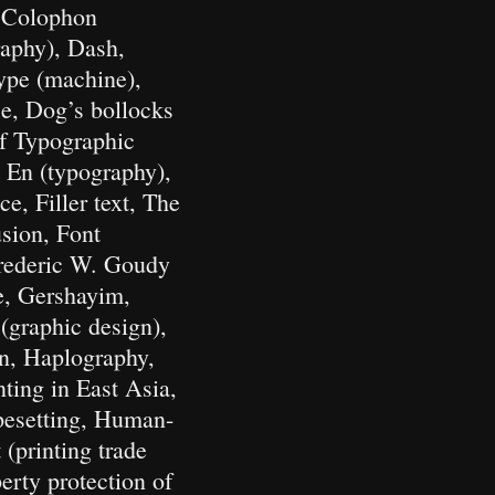
, Colophon
raphy), Dash,
ype (machine),
e, Dog’s bollocks
of Typographic
, En (typography),
e, Filler text, The
usion, Font
Frederic W. Goudy
e, Gershayim,
(graphic design),
n, Haplography,
nting in East Asia,
pesetting, Human-
(printing trade
perty protection of