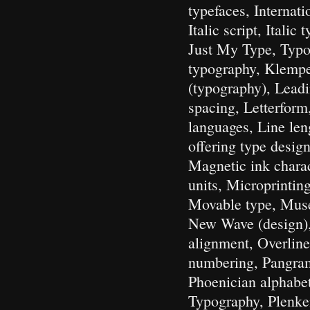
typefaces, Internat
Italic script, Itali
Just My Type, Typo
typography, Klempe
(typography), Leadin
spacing, Letterform,
languages, Line len
offering type design
Magnetic ink charac
units, Microprinti
Movable type, Mus
New Wave (design), 
alignment, Overline
numbering, Pangram
Phoenician alphabet
Typography, Plenken