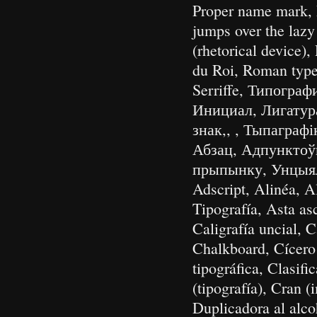
Proper name mark, 
jumps over the lazy
(rhetorical device)
du Roi, Roman type,
Serriffe, Типогра
Инициал, Лигатур
знак,, , Тыпаграф
Абзац, Адпунктоўка
прыпынку, Унцыя
Adscript, Alinéa, A
Tipografía, Asta as
Caligrafía uncial, C
Chalkboard, Cícero 
tipográfica, Clasif
(tipografía), Cran (
Duplicadora al alco