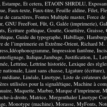
, Estampe, Et cetera, ETAOIN SHRDLU, Exposant,
ue, Faux-texte, Faux-titre, Feuille aldine, Filet, F
e de caractères, Fontes Multiple master, Force de
ur, GNU FreeFont, Fût, G, Galée (imprimerie), Gal
s, Écriture gothique, Goutte, Gouttière, Graisse, 
aphique, Guide du typographe, Habillage, Hamburg
ire de l’imprimerie en Extrême-Orient, Richard M
ss,Idéophonogramme, Impression fantôme, Incise, 
, Interlignage, Italique,Jambage, Justification, L, Let
rnée, Lettrine, Lettrine historiée, Lexique des règ
 nationale, Liant sans chasse, Ligature (écriture),
e médiane, Linéale, Linotype, Liste de créateurs de
tères utilisées pour la signalétique, Machine à com
uaire, Maquette, Marbre, Marque d’imprimeur, Ma
che-à-droite, Matrice, Mergenthaler Linotype Co
age, Monotype (machine), Morasse, MyFonts, Note