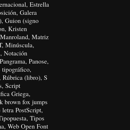
ernacional, Estrella
sición, Galera
a), Guion (signo
on, Kristen
a, Manroland, Matriz
, Minúscula,
a, Notación
, Pangrama, Panose,
 tipográfico,
 Rúbrica (libro), S
, Script
fica Griega,
ck brown fox jumps
letra PostScript,
 Tipopuesta, Tipos
ana, Web Open Font