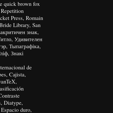
e quick brown fox
 Repetition
Rocket Press, Romain
Bride Library, San
иакритичен знак,
Титло, Удивителен
тэр, Тыпаграфіка,
ліф, Знакі
ternacional de
es, Cajista,
rvanTeX,
asificación
Contraste
s, Diatype,
 Espacio duro,