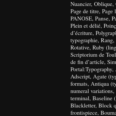
Nuancier, Oblique,
Page de titre, Page
PANOSE, Panse, Para
Plein et délié, Poin
d’écriture, Polygra
typographie, Rang,
Rotative, Ruby (lin
Scriptorium de Toulo
de fin d’article, S
Portal:Typography, 
Adscript, Agate (t
formats, Antiqua (t
numeral variations,
terminal, Baseline 
Blackletter, Block 
frontispiece, Bouma