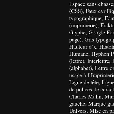
Espace sans chasse
(CSS), Faux cyrilliq
typographique, Font
(imprimerie), Frakt
Glyphe, Google Font
page), Gris typogr
Hauteur d’x, Histo
Humane, Hyphen Pre
(lettre), Interlettre
(alphabet), Lettre o
usage à l’Imprimerie
Ligne de tête, Lign
de polices de carac
Charles Malin, Man
gauche, Marque gau
Univers, Mise en p