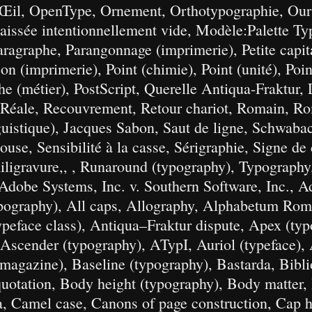
 Œil, OpenType, Ornement, Orthotypographie, Ours
 laissée intentionnellement vide, Modèle:Palette Ty
graphe, Parangonnage (imprimerie), Petite capita
çon (imprimerie), Point (chimie), Point (unité), Poi
phe (métier), PostScript, Querelle Antiqua-Fraktur,
 Réale, Recouvrement, Retour chariot, Romain, Ro
guistique), Jacques Sabon, Saut de ligne, Schwabac
use, Sensibilité à la casse, Sérigraphie, Signe de
imiligravure,, , Runaround (typography), Typography
Adobe Systems, Inc. v. Southern Software, Inc., A
ypography), All caps, Allography, Alphabetum Rom
ypeface class), Antiqua–Fraktur dispute, Apex (ty
 Ascender (typography), ATypI, Auriol (typeface), 
(magazine), Baseline (typography), Bastarda, Bibl
quotation, Body height (typography), Body matter,
, Camel case, Canons of page construction, Cap h