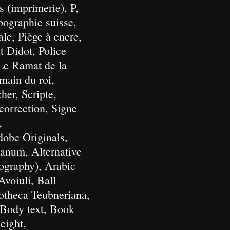
 (imprimerie), P,
pographie suisse,
le, Piège à encre,
nt Didot, Police
 Le Ramat de la
main du roi,
her, Scripte,
 correction, Signe
,
dobe Originals,
anum, Alternative
pography), Arabic
Avoiuli, Ball
iotheca Teubneriana,
 Body text, Book
eight,