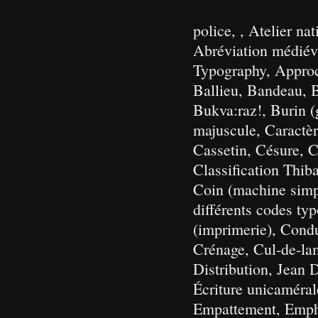
police, , Atelier n
Abréviation médiév
Typography, Approc
Ballieu, Bandeau, B
Bukva:raz!, Burin (
majuscule, Caractère
Cassetin, Césure, C
Classification Thib
Coin (machine simp
différents codes t
(imprimerie), Condu
Crénage, Cul-de-lam
Distribution, Jean 
Écriture unicaméral
Empattement, Empha