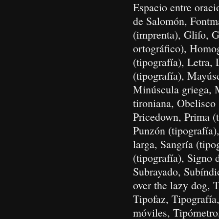
Espacio entre oraci
de Salomón, Fontma
(imprenta), Glifo, 
ortográfico), Homogl
(tipografía), Letra,
(tipografía), May
Minúscula griega, 
tironiana, Obelisco
Pricedown, Prima (t
Punzón (tipografía),
larga, Sangría (tip
(tipografía), Signo
Subrayado, Subíndi
over the lazy dog, T
Tipofaz, Tipografía
móviles, Tipómetro