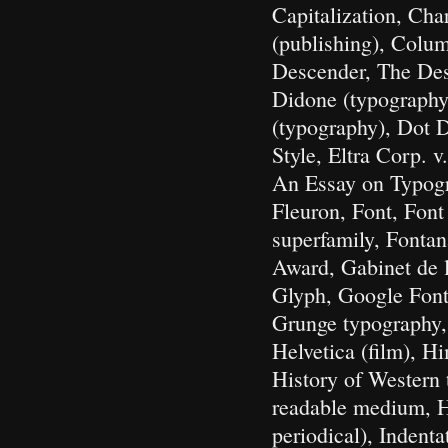
Capitalization, Cha
(publishing), Colu
Descender, The Des
Didone (typography
(typography), Dot 
Style, Eltra Corp. 
An Essay on Typogra
Fleuron, Font, Font
superfamily, Fonta
Award, Gabinet de 
Glyph, Google Font
Grunge typography
Helvetica (film), Hi
History of Western
readable medium, H
periodical), Indentat