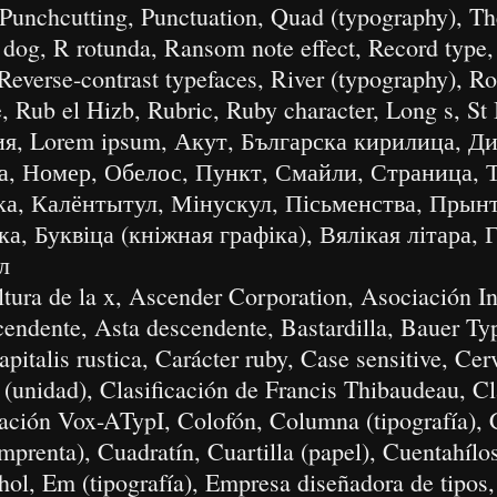
Punchcutting, Punctuation, Quad (typography), Th
 dog, R rotunda, Ransom note effect, Record type,
, Reverse-contrast typefaces, River (typography), 
 Rub el Hizb, Rubric, Ruby character, Long s, St 
фия, Lorem ipsum, Акут, Българска кирилица, Д
а, Номер, Обелос, Пункт, Смайли, Страница, 
іка, Калёнтытул, Мінускул, Пісьменства, Прын
, Буквіца (кніжная графіка), Вялікая літара, Г
л
ltura de la x, Ascender Corporation, Asociación In
cendente, Asta descendente, Bastardilla, Bauer Typ
apitalis rustica, Carácter ruby, Case sensitive, Ce
(unidad), Clasificación de Francis Thibaudeau, Cl
icación Vox-ATypI, Colofón, Columna (tipografía), 
imprenta), Cuadratín, Cuartilla (papel), Cuentahílo
hol, Em (tipografía), Empresa diseñadora de tipos,