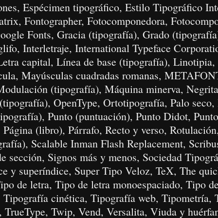
ones, Espécimen tipográfico, Estilo Tipográfico Int
trix, Fontographer, Fotocomponedora, Fotocompo
Google Fonts, Gracia (tipografía), Grado (tipografí
ifo, Interletraje, International Typeface Corporati
 Letra capital, Línea de base (tipografía), Linotipi
úscula, Mayúsculas cuadradas romanas, METAFONT
Modulación (tipografía), Máquina minerva, Negrit
 (tipografía), OpenType, Ortotipografía, Palo seco
ipografía), Punto (puntuación), Punto Didot, Punto
 Página (libro), Párrafo, Recto y verso, Rotulación,
ografía), Scalable Inman Flash Replacement, Scribus
 de sección, Signos más y menos, Sociedad Tipográ
ce y superíndice, Super Tipo Veloz, TeX, The qui
ipo de letra, Tipo de letra monoespaciado, Tipo de 
, Tipografía cinética, Tipografía web, Tipometría,
, TrueType, Twip, Vend, Versalita, Viuda y huérf