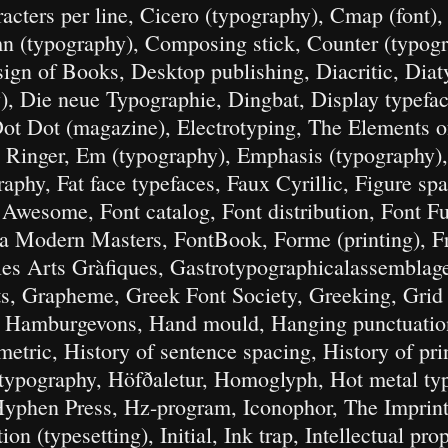
racters per line, Cicero (typography), Cmap (font)
mn (typography), Composing stick, Counter (typog
ign of Books, Desktop publishing, Diacritic, Diat
), Die neue Typographie, Dingbat, Display typefac
Dot Dot (magazine), Electrotyping, The Elements 
v. Ringer, Em (typography), Emphasis (typography)
phy, Fat face typefaces, Faux Cyrillic, Figure spac
 Awesome, Font catalog, Font distribution, Font F
na Modern Masters, FontBook, Forme (printing), 
les Arts Gràfiques, Gastrotypographicalassemblag
s, Grapheme, Greek Font Society, Greeking, Grid 
, Hamburgevons, Hand mould, Hanging punctuatio
metric, History of sentence spacing, History of pri
 typography, Höfðaletur, Homoglyph, Hot metal ty
yphen Press, Hz-program, Iconophor, The Imprint 
ion (typesetting), Initial, Ink trap, Intellectual pro