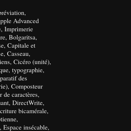
réviation,
 Apple Advanced
e, Imprimerie
re, Bolgaritsa,
e, Capitale et
se, Casseau,
ens, Cicéro (unité),
que, typographie,
aratif des
rie), Composteur
 de caractères,
ant, DirectWrite,
criture bicamérale,
tienne,
, Espace insécable,