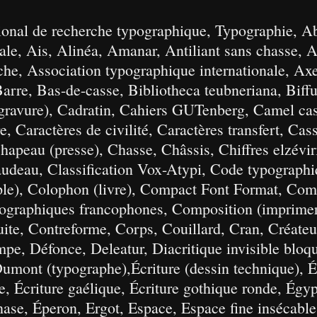
ational de recherche typographique, Typographie, Ab
ale, Ais, Alinéa, Amanar, Antiliant sans chasse,
he, Association typographique internationale, Ax
arre, Bas-de-casse, Bibliotheca teubneriana, Biffu
gravure), Cadratin, Cahiers GUTenberg, Camel cas
, Caractères de civilité, Caractères transfert, Cas
hapeau (presse), Chasse, Châssis, Chiffres elzéviri
audeau, Classification Vox-Atypi, Code typographi
le), Colophon (livre), Compact Font Format, Comp
ypographiques francophones, Composition (imprime
ite, Contreforme, Corps, Couillard, Cran, Créateur
pe, Défonce, Deleatur, Diacritique invisible bloqu
Dumont (typographe),Écriture (dessin technique), É
e, Écriture gaélique, Écriture gothique ronde, Égyp
se, Éperon, Ergot, Espace, Espace fine insécable