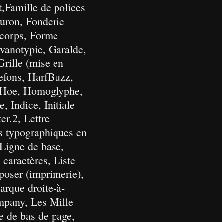
Famille de polices
leuron, Fonderie
 corps, Forme
vanotypie, Garalde,
Grille (mise en
efons, HarfBuzz,
. Hoe, Homoglyphe,
Indice, Initiale
ter.2, Lettre
les typographiques en
 Ligne de base,
 caractères, Liste
poser (imprimerie),
rque droite-à-
mpany, Les Mille
 de bas de page,